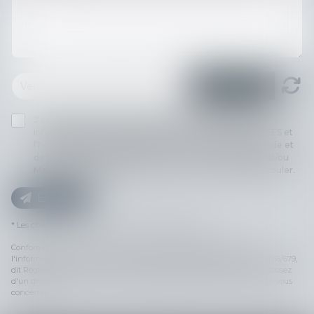
J'accepte que les informations saisies soient traitées
informatiquement par MEDIATION TOULOUSE PYRENEES et
l'hébergeur du présent site dans le cadre de ma demande et
de la relation avec MEDIATION TOULOUSE PYRENEES et/ou
Maître Christine BRUNIQUEL-LABATUT qui peut en découler.
Envoyer
* Les champs suivis d'un astérisque sont obligatoires.
Conformément à la loi n°78-17 du 6 janvier 1978 modifiée relative à
l'informatique, aux fichiers et aux libertés, et au règlement européen 2016/679,
dit Règlement Général sur la Protection des Données (RGPD), vous disposez
d'un droit d'accès, de rectification, de suppression des informations qui vous
concernent.