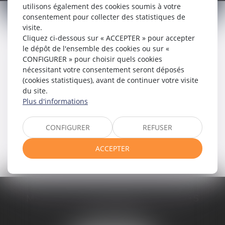
DEMANDE DE MÉDIATION
utilisons également des cookies soumis à votre
consentement pour collecter des statistiques de
visite.
Cliquez ci-dessous sur « ACCEPTER » pour accepter
le dépôt de l'ensemble des cookies ou sur «
CONFIGURER » pour choisir quels cookies
nécessitant votre consentement seront déposés
FORMULAIRE
(cookies statistiques), avant de continuer votre visite
du site.
Plus d'informations
CONVENTION DE MÉDIATION
CONFIGURER
REFUSER
ACCEPTER
MÉDIATION TOULOUSE PYRÉNÉES
13 rue des Fleurs
31000 TOULOUSE