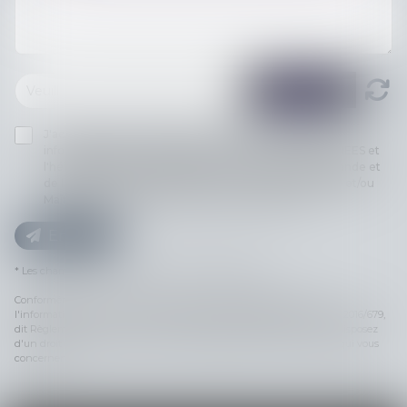
J'accepte que les informations saisies soient traitées
informatiquement par MEDIATION TOULOUSE PYRENEES et
l'hébergeur du présent site dans le cadre de ma demande et
de la relation avec MEDIATION TOULOUSE PYRENEES et/ou
Maître Françoise CALAZEL qui peut en découler.
Envoyer
* Les champs suivis d'un astérisque sont obligatoires.
Conformément à la loi n°78-17 du 6 janvier 1978 modifiée relative à
l'informatique, aux fichiers et aux libertés, et au règlement européen 2016/679,
dit Règlement Général sur la Protection des Données (RGPD), vous disposez
d'un droit d'accès, de rectification, de suppression des informations qui vous
concernent.