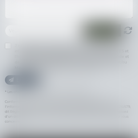
J'accepte que les informations saisies soient traitées
informatiquement par MEDIATION TOULOUSE PYRENEES et
l'hébergeur du présent site dans le cadre de ma demande et
de la relation avec MEDIATION TOULOUSE PYRENEES et/ou
Maître Nathalie LABRID qui peut en découler.
Envoyer
* Les champs suivis d'un astérisque sont obligatoires.
Conformément à la loi n°78-17 du 6 janvier 1978 modifiée relative à
l'informatique, aux fichiers et aux libertés, et au règlement européen 2016/679,
dit Règlement Général sur la Protection des Données (RGPD), vous disposez
d'un droit d'accès, de rectification, de suppression des informations qui vous
concernent.